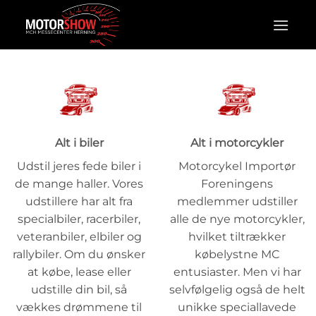
Fortsæt
til
indhold
Alt i biler
Alt i motorcykler
Udstil jeres fede biler i
Motorcykel Importør
de mange haller. Vores
Foreningens
udstillere har alt fra
medlemmer udstiller
specialbiler, racerbiler,
alle de nye motorcykler,
veteranbiler, elbiler og
hvilket tiltrækker
rallybiler. Om du ønsker
købelystne MC
at købe, lease eller
entusiaster. Men vi har
udstille din bil, så
selvfølgelig også de helt
vækkes drømmene til
unikke speciallavede