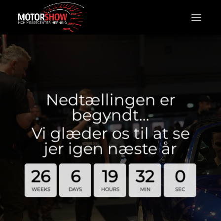
Fortsæt
til
indhold
Nedtællingen er
begyndt…
Vi glæder os til at se
jer igen næste år
26
6
19
31
59
WEEKS
DAYS
HOURS
MIN
SEC