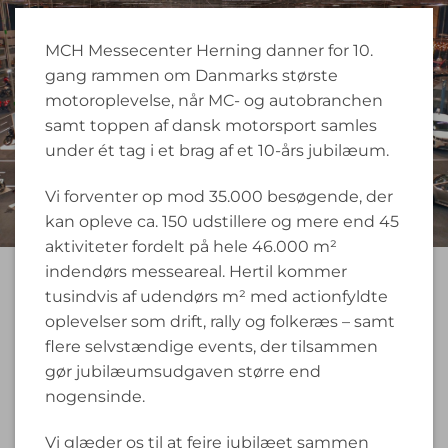
MCH Messecenter Herning danner for 10.
gang rammen om Danmarks største
motoroplevelse, når MC- og autobranchen
samt toppen af dansk motorsport samles
under ét tag i et brag af et 10-års jubilæum.
Vi forventer op mod 35.000 besøgende, der
kan opleve ca. 150 udstillere og mere end 45
aktiviteter fordelt på hele 46.000 m²
indendørs messeareal. Hertil kommer
tusindvis af udendørs m² med actionfyldte
oplevelser som drift, rally og folkeræs – samt
flere selvstændige events, der tilsammen
gør jubilæumsudgaven større end
nogensinde.
Vi glæder os til at fejre jubilæet sammen