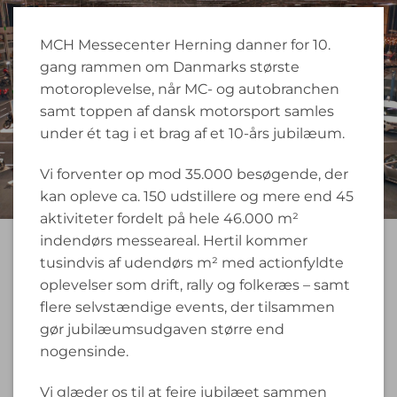
MCH Messecenter Herning danner for 10.
gang rammen om Danmarks største
motoroplevelse, når MC- og autobranchen
samt toppen af dansk motorsport samles
under ét tag i et brag af et 10-års jubilæum.
Vi forventer op mod 35.000 besøgende, der
kan opleve ca. 150 udstillere og mere end 45
aktiviteter fordelt på hele 46.000 m²
indendørs messeareal. Hertil kommer
tusindvis af udendørs m² med actionfyldte
oplevelser som drift, rally og folkeræs – samt
flere selvstændige events, der tilsammen
gør jubilæumsudgaven større end
nogensinde.
Vi glæder os til at fejre jubilæet sammen