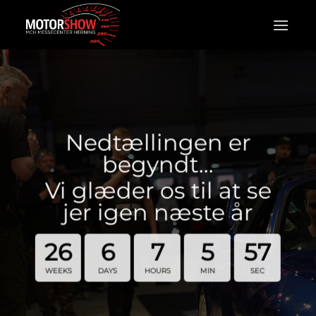
Fortsæt
til
indhold
Nedtællingen er
begyndt…
Vi glæder os til at se
jer igen næste år
26
6
7
5
56
WEEKS
DAYS
HOURS
MIN
SEC