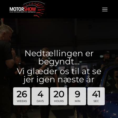
Fortsæt
til
indhold
Nedtællingen er
begyndt…
Vi glæder os til at se
jer igen næste år
26
4
20
9
40
WEEKS
DAYS
HOURS
MIN
SEC