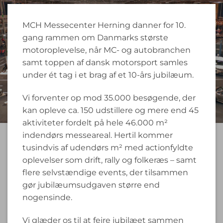
MCH Messecenter Herning danner for 10.
gang rammen om Danmarks største
motoroplevelse, når MC- og autobranchen
samt toppen af dansk motorsport samles
under ét tag i et brag af et 10-års jubilæum.
Vi forventer op mod 35.000 besøgende, der
kan opleve ca. 150 udstillere og mere end 45
aktiviteter fordelt på hele 46.000 m²
indendørs messeareal. Hertil kommer
tusindvis af udendørs m² med actionfyldte
oplevelser som drift, rally og folkeræs – samt
flere selvstændige events, der tilsammen
gør jubilæumsudgaven større end
nogensinde.
Vi glæder os til at fejre jubilæet sammen