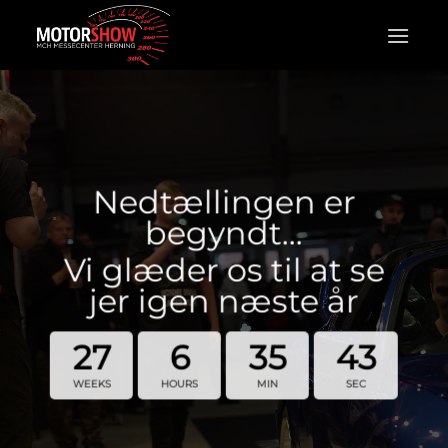
Fortsæt
til
indhold
Nedtællingen er
begyndt…
Vi glæder os til at se
jer igen næste år
27
6
35
42
WEEKS
HOURS
MIN
SEC