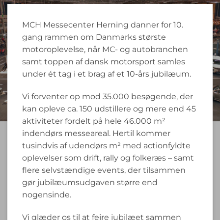
MCH Messecenter Herning danner for 10.
gang rammen om Danmarks største
motoroplevelse, når MC- og autobranchen
samt toppen af dansk motorsport samles
under ét tag i et brag af et 10-års jubilæum.
Vi forventer op mod 35.000 besøgende, der
kan opleve ca. 150 udstillere og mere end 45
aktiviteter fordelt på hele 46.000 m²
indendørs messeareal. Hertil kommer
tusindvis af udendørs m² med actionfyldte
oplevelser som drift, rally og folkeræs – samt
flere selvstændige events, der tilsammen
gør jubilæumsudgaven større end
nogensinde.
Vi glæder os til at fejre jubilæet sammen