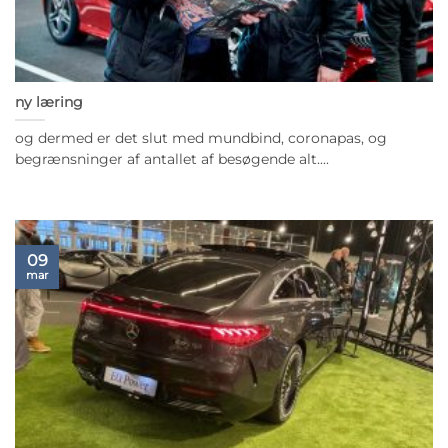
ny læring
og dermed er det slut med mundbind, coronapas, og
begrænsninger af antallet af besøgende alt....
09
mar