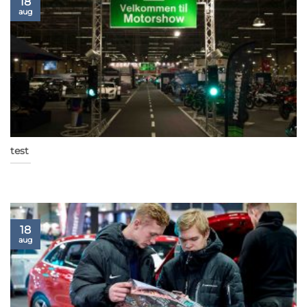
18
aug
test
18
aug