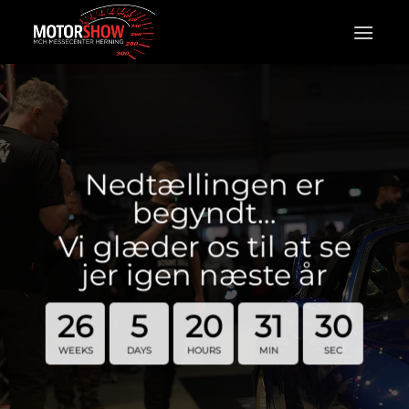
Fortsæt
til
indhold
Nedtællingen er
begyndt…
Vi glæder os til at se
jer igen næste år
26
5
20
31
30
WEEKS
DAYS
HOURS
MIN
SEC