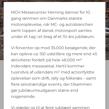
MCH Messecenter Herning danner for 10.
gang rammen om Danmarks største
motoroplevelse, når MC- og autobranchen
samt toppen af dansk motorsport samles
under ét tag i et brag af et 10-års jubilæum.
Vi forventer op mod 35.000 besøgende, der
kan opleve ca. 150 udstillere og mere end 45
aktiviteter fordelt på hele 46.000 m²
indendørs messeareal. Hertil kommer
tusindvis af udendørs m² med actionfyldte
oplevelser som drift, rally og folkeræs – samt
flere selvstændige events, der tilsammen
gør jubilæumsudgaven større end
nogensinde.
Vi glæder os til at fejre jubilæet sammen