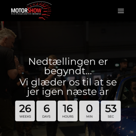
Fortsæt
til
indhold
Nedtællingen er
begyndt…
Vi glæder os til at se
jer igen næste år
26
6
16
0
52
WEEKS
DAYS
HOURS
MIN
SEC