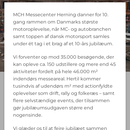
MCH Messecenter Herning danner for 10.
gang rammen om Danmarks største
motoroplevelse, når MC- og autobranchen
samt toppen af dansk motorsport samles
under ét tag i et brag af et 10-års jubilæum.
Vi forventer op mod 35.000 besøgende, der
kan opleve ca. 150 udstillere og mere end 45
aktiviteter fordelt på hele 46.000 m²
indendørs messeareal. Hertil kommer
tusindvis af udendørs m² med actionfyldte
oplevelser som drift, rally og folkeræs – samt
flere selvstændige events, der tilsammen
gør jubilæumsudgaven større end
nogensinde.
Vi glæder os til at fejre jubilæet sammen