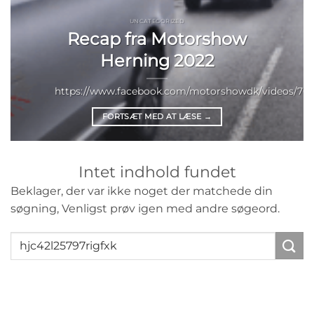
UNCATEGORIZED
Recap fra Motorshow
Herning 2022
https://www.facebook.com/motorshowdk/videos/703
FORTSÆT MED AT LÆSE
→
Intet indhold fundet
Beklager, der var ikke noget der matchede din
søgning, Venligst prøv igen med andre søgeord.