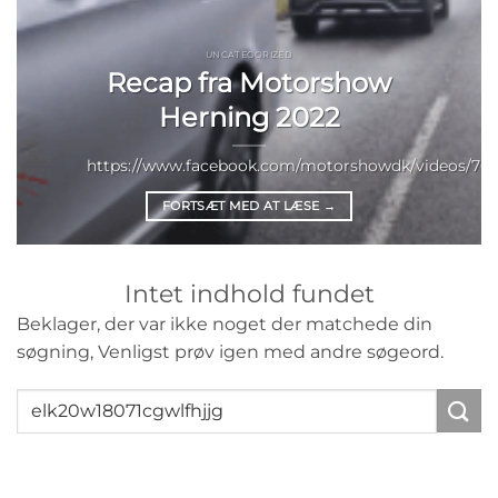
UNCATEGORIZED
Recap fra Motorshow
Herning 2022
https://www.facebook.com/motorshowdk/videos/703
FORTSÆT MED AT LÆSE
→
Intet indhold fundet
Beklager, der var ikke noget der matchede din
søgning, Venligst prøv igen med andre søgeord.