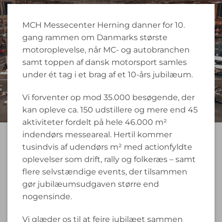
MCH Messecenter Herning danner for 10.
gang rammen om Danmarks største
motoroplevelse, når MC- og autobranchen
samt toppen af dansk motorsport samles
under ét tag i et brag af et 10-års jubilæum.
Vi forventer op mod 35.000 besøgende, der
kan opleve ca. 150 udstillere og mere end 45
aktiviteter fordelt på hele 46.000 m²
indendørs messeareal. Hertil kommer
tusindvis af udendørs m² med actionfyldte
oplevelser som drift, rally og folkeræs – samt
flere selvstændige events, der tilsammen
gør jubilæumsudgaven større end
nogensinde.
Vi glæder os til at fejre jubilæet sammen