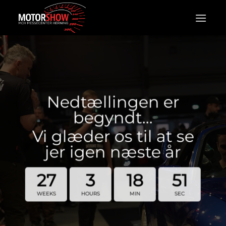
Fortsæt
til
indhold
Nedtællingen er
begyndt…
Vi glæder os til at se
jer igen næste år
27
3
18
51
WEEKS
HOURS
MIN
SEC