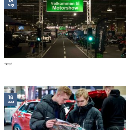
18
aug
test
18
aug