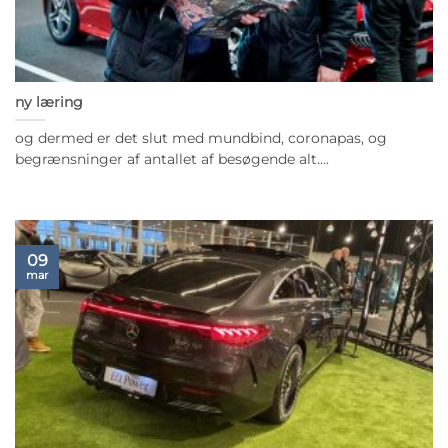
ny læring
og dermed er det slut med mundbind, coronapas, og
begrænsninger af antallet af besøgende alt....
09
mar