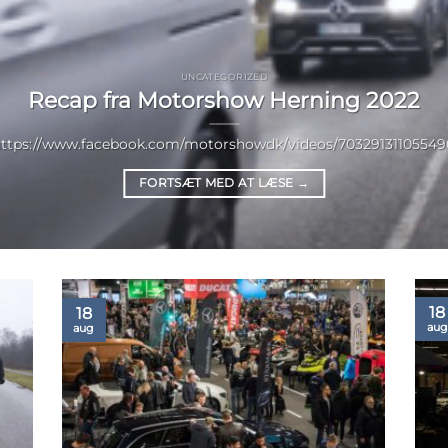
UNCATEGORIZED
Recap fra Motorshow Herning 2022
https://www.facebook.com/motorshowdk/videos/70329131105549
FORTSÆT MED AT LÆSE
→
18
18
aug
aug