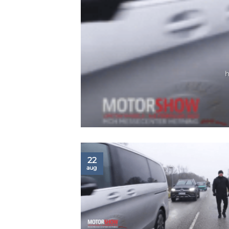
22
aug