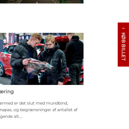
KØB BILLET
læring
ermed er det slut med mundbind,
napas, og begrænsninger af antallet af
ende alt....