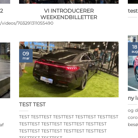
22
VI INTRODUCERER
test
WEEKENDBILLETTER
/videos/703291311055490
18
aug
09
mar
ny 
TEST TEST
og d
TEST TESTTEST TESTTEST TESTTEST TESTTEST
coro
TESTTEST TESTTEST TESTTEST TESTTEST
besøg
af
TESTTEST TESTTEST TESTTEST TESTTEST