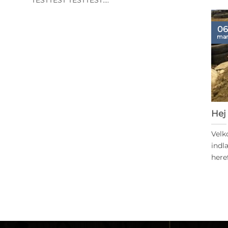
TESTTEST TESTTEST....
06
mar
Hej
Velk
indl
heref