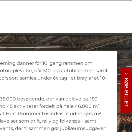
rning danner for 10. gang rammen om
otoroplevelse, når MC- og autobranchen samt
rsport samles under ét tag i et brag af et 10-
KØB BILLET
 35.000 besøgende, der kan opleve ca. 150
nd 45 aktiviteter fordelt på hele 46.000 m²
l. Hertil kommer tusindvis af udendørs m²
velser som drift, rally og folkeræs – samt
events, der tilsammen gør jubilæumsudgaven