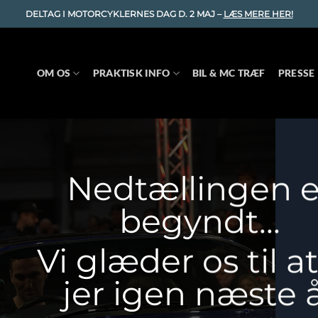
DELTAG I MOTORCYKLERNES DAG D. 2 MAJ –
LÆS MERE HER!
OM OS
PRAKTISK INFO
BIL & MC TRÆF
PRESSE
Nedtællingen e
begyndt…
Vi glæder os til a
jer igen næste 