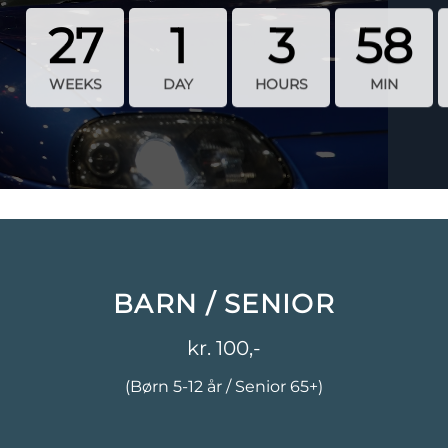
27
1
3
58
WEEKS
DAY
HOURS
MIN
BARN / SENIOR
kr. 100,-
(Børn 5-12 år / Senior 65+)