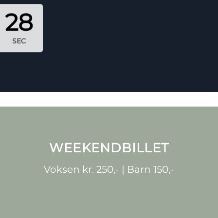
26
SEC
WEEKENDBILLET
Voksen kr. 250,- | Barn 150,-