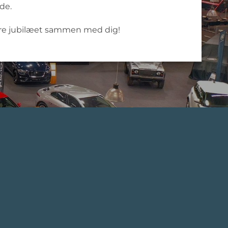
de.
fejre jubilæet sammen med dig!