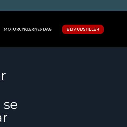
MOTORCYKLERNES DAG
BLIV UDSTILLER
r
t se
år