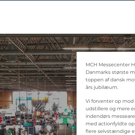
MCH Messecenter He
Danmarks største m
toppen af dansk moto
års jubilæum.
Vi forventer op mod
udstillere og mere e
indendørs messearea
med actionfyldte ople
flere selvstændige 