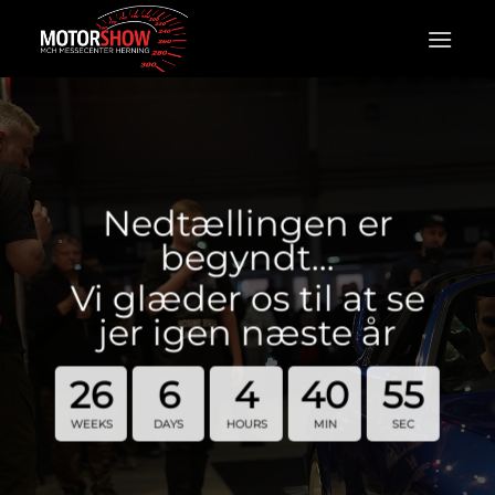
Fortsæt
til
indhold
Nedtællingen er
begyndt…
Vi glæder os til at se
jer igen næste år
26
6
4
40
55
WEEKS
DAYS
HOURS
MIN
SEC