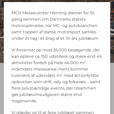
MCH Messecenter Herning danner for 10.
gang rammen om Danmarks største
motoroplevelse, når MC- og autobranchen
samt toppen af dansk motorsport samles
under ét tag i et brag af et 10-års jubilæum.
Vi forventer op mod 35.000 besøgende, der
kan opleve ca. 150 udstillere og mere end 45
aktiviteter fordelt på hele 46.000 m²
indendørs messeareal. Hertil kommer
tusindvis af udendørs m² med actionfyldte
oplevelser som drift, rally og folkeræs – samt
flere selvstændige events, der tilsammen
gør jubilæumsudgaven større end
nogensinde.
Vi glæder os til at fejre jubilæet sammen