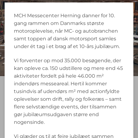
MCH Messecenter Herning danner for 10.
gang rammen om Danmarks største
motoroplevelse, når MC- og autobranchen
samt toppen af dansk motorsport samles
under ét tag i et brag af et 10-års jubilæum.
Vi forventer op mod 35.000 besøgende, der
kan opleve ca. 150 udstillere og mere end 45
aktiviteter fordelt på hele 46.000 m²
indendørs messeareal. Hertil kommer
tusindvis af udendørs m² med actionfyldte
oplevelser som drift, rally og folkeræs – samt
flere selvstændige events, der tilsammen
gør jubilæumsudgaven større end
nogensinde.
Vi glæder os til at fejre jubilæet sammen