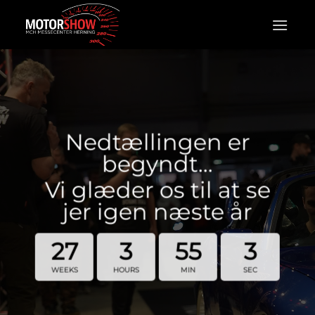
Fortsæt
til
indhold
Nedtællingen er
begyndt…
Vi glæder os til at se
jer igen næste år
27
3
55
3
WEEKS
HOURS
MIN
SEC