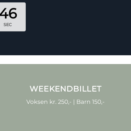
44
SEC
WEEKENDBILLET
Voksen kr. 250,- | Barn 150,-