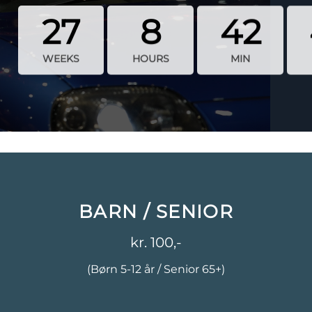
27
8
42
WEEKS
HOURS
MIN
BARN / SENIOR
kr. 100,-
(Børn 5-12 år / Senior 65+)