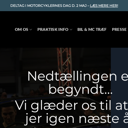
DELTAG I MOTORCYKLERNES DAG D. 2 MAJ –
LÆS MERE HER!
OM OS
PRAKTISK INFO
BIL & MC TRÆF
PRESSE
Nedtællingen e
begyndt…
Vi glæder os til a
jer igen næste 