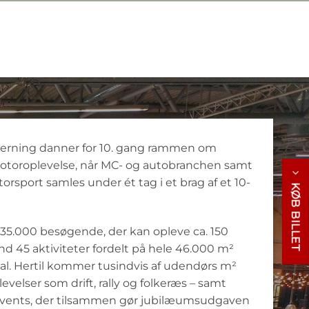
rning danner for 10. gang rammen om
otoroplevelse, når MC- og autobranchen samt
rsport samles under ét tag i et brag af et 10-
KØB BILLET
 35.000 besøgende, der kan opleve ca. 150
nd 45 aktiviteter fordelt på hele 46.000 m²
l. Hertil kommer tusindvis af udendørs m²
velser som drift, rally og folkeræs – samt
events, der tilsammen gør jubilæumsudgaven