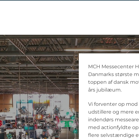
MCH Messecenter He
Danmarks største m
toppen af dansk moto
års jubilæum.
Vi forventer op mod
udstillere og mere e
indendørs messearea
med actionfyldte ople
flere selvstændige 