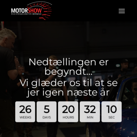
Fortsæt
til
indhold
Nedtællingen er
begyndt…
Vi glæder os til at se
jer igen næste år
26
5
20
32
9
WEEKS
DAYS
HOURS
MIN
SEC