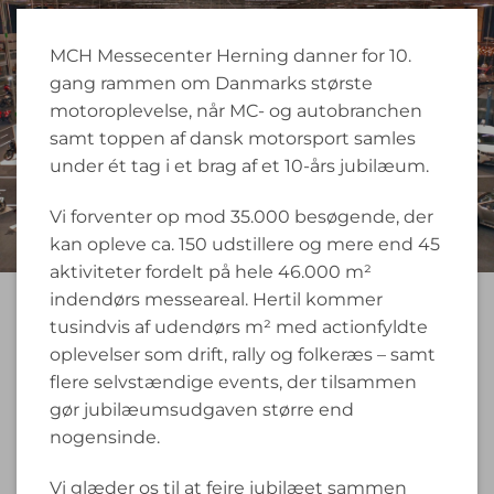
MCH Messecenter Herning danner for 10.
gang rammen om Danmarks største
motoroplevelse, når MC- og autobranchen
samt toppen af dansk motorsport samles
under ét tag i et brag af et 10-års jubilæum.
Vi forventer op mod 35.000 besøgende, der
kan opleve ca. 150 udstillere og mere end 45
aktiviteter fordelt på hele 46.000 m²
indendørs messeareal. Hertil kommer
tusindvis af udendørs m² med actionfyldte
oplevelser som drift, rally og folkeræs – samt
flere selvstændige events, der tilsammen
gør jubilæumsudgaven større end
nogensinde.
Vi glæder os til at fejre jubilæet sammen