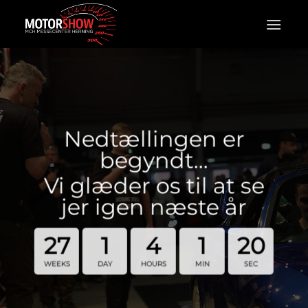
Fortsæt
til
indhold
Nedtællingen er
begyndt…
Vi glæder os til at se
jer igen næste år
27
1
4
1
19
WEEKS
DAY
HOURS
MIN
SEC