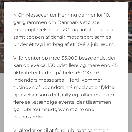
MCH Messecenter Herning danner for 10.
gang rammen om Danmarks største
motoroplevelse, når MC- og autobranchen
samt toppen af dansk motorsport samles
under ét tag i et brag af et 10-års jubilæum.
Vi forventer op mod 35.000 besøgende, der
kan opleve ca. 150 udstillere og mere end 45
aktiviteter fordelt på hele 46.000 m²
indendørs messeareal. Hertil kommer
tusindvis af udendørs m² med actionfyldte
oplevelser som drift, rally og folkeræs – samt
flere selvstændige events, der tilsammen
gør jubilæumsudgaven større end
nogensinde.
Vi glæder os til at fejre jubilæet sammen