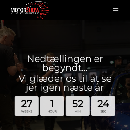
Fortsæt
til
indhold
Nedtællingen er
begyndt…
Vi glæder os til at se
jer igen næste år
27
1
52
24
WEEKS
HOUR
MIN
SEC