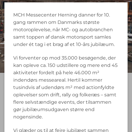
MCH Messecenter Herning danner for 10.
gang rammen om Danmarks største
motoroplevelse, når MC- og autobranchen
samt toppen af dansk motorsport samles
under ét tag i et brag af et 10-års jubilæum.
Vi forventer op mod 35.000 besøgende, der
kan opleve ca. 150 udstillere og mere end 45
aktiviteter fordelt på hele 46.000 m²
indendørs messeareal. Hertil kommer
tusindvis af udendørs m² med actionfyldte
oplevelser som drift, rally og folkeræs – samt
flere selvstændige events, der tilsammen
gør jubilæumsudgaven større end
nogensinde.
Vi glæder os til at fejre jubilæet sammen