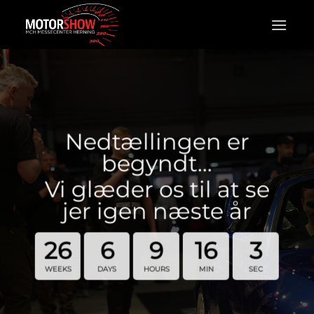
Fortsæt
til
indhold
Nedtællingen er
begyndt…
Vi glæder os til at se
jer igen næste år
26
6
9
16
3
WEEKS
DAYS
HOURS
MIN
SEC