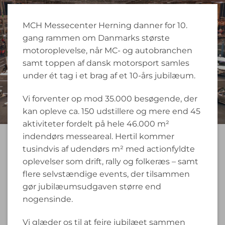
MCH Messecenter Herning danner for 10.
gang rammen om Danmarks største
motoroplevelse, når MC- og autobranchen
samt toppen af dansk motorsport samles
under ét tag i et brag af et 10-års jubilæum.
Vi forventer op mod 35.000 besøgende, der
kan opleve ca. 150 udstillere og mere end 45
aktiviteter fordelt på hele 46.000 m²
indendørs messeareal. Hertil kommer
tusindvis af udendørs m² med actionfyldte
oplevelser som drift, rally og folkeræs – samt
flere selvstændige events, der tilsammen
gør jubilæumsudgaven større end
nogensinde.
Vi glæder os til at fejre jubilæet sammen