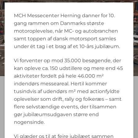
MCH Messecenter Herning danner for 10.
gang rammen om Danmarks største
motoroplevelse, når MC- og autobranchen
samt toppen af dansk motorsport samles
under ét tag i et brag af et 10-års jubilæum.
Vi forventer op mod 35.000 besøgende, der
kan opleve ca. 150 udstillere og mere end 45
aktiviteter fordelt på hele 46.000 m²
indendørs messeareal. Hertil kommer
tusindvis af udendørs m² med actionfyldte
oplevelser som drift, rally og folkeræs – samt
flere selvstændige events, der tilsammen
gør jubilæumsudgaven større end
nogensinde.
Vi glæder os til at fejre jubilæet sammen