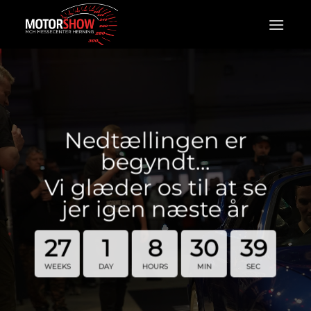
Fortsæt
til
indhold
Nedtællingen er
begyndt…
Vi glæder os til at se
jer igen næste år
27
1
8
30
38
WEEKS
DAY
HOURS
MIN
SEC