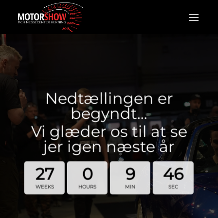
Fortsæt
til
indhold
Nedtællingen er
begyndt…
Vi glæder os til at se
jer igen næste år
27
0
9
45
WEEKS
HOURS
MIN
SEC