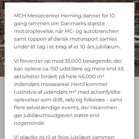
MCH Messecenter Herning danner for 10.
gang rammen om Danmarks største
motoroplevelse, når MC- og autobranchen
samt toppen af dansk motorsport samles
under ét tag i et brag af et 10-års jubilæum.
Vi forventer op mod 35.000 besøgende, der
kan opleve ca. 150 udstillere og mere end 45
aktiviteter fordelt på hele 46.000 m²
indendørs messeareal. Hertil kommer
tusindvis af udendørs m² med actionfyldte
oplevelser som drift, rally og folkeræs – samt
flere selvstændige events, der tilsammen
gør jubilæumsudgaven større end
nogensinde.
Vi glæder os til at fejre jubilæet sammen