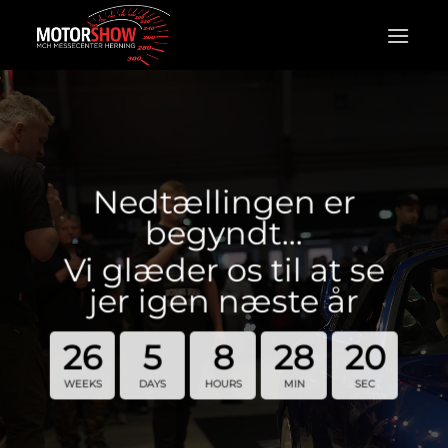
Fortsæt
til
indhold
Nedtællingen er
begyndt…
Vi glæder os til at se
jer igen næste år
26
5
8
28
20
WEEKS
DAYS
HOURS
MIN
SEC