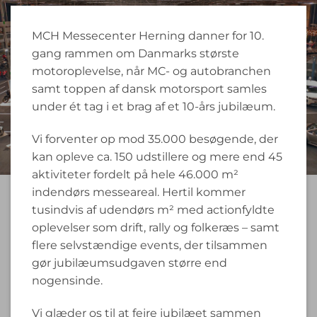
MCH Messecenter Herning danner for 10.
gang rammen om Danmarks største
motoroplevelse, når MC- og autobranchen
samt toppen af dansk motorsport samles
under ét tag i et brag af et 10-års jubilæum.
Vi forventer op mod 35.000 besøgende, der
kan opleve ca. 150 udstillere og mere end 45
aktiviteter fordelt på hele 46.000 m²
indendørs messeareal. Hertil kommer
tusindvis af udendørs m² med actionfyldte
oplevelser som drift, rally og folkeræs – samt
flere selvstændige events, der tilsammen
gør jubilæumsudgaven større end
nogensinde.
Vi glæder os til at fejre jubilæet sammen