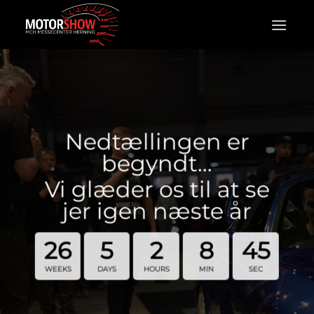
Fortsæt
til
indhold
Nedtællingen er
begyndt…
Vi glæder os til at se
jer igen næste år
26
5
2
8
45
WEEKS
DAYS
HOURS
MIN
SEC