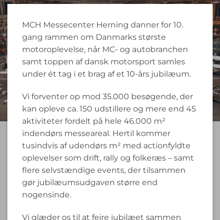
MCH Messecenter Herning danner for 10.
gang rammen om Danmarks største
motoroplevelse, når MC- og autobranchen
samt toppen af dansk motorsport samles
under ét tag i et brag af et 10-års jubilæum.
Vi forventer op mod 35.000 besøgende, der
kan opleve ca. 150 udstillere og mere end 45
aktiviteter fordelt på hele 46.000 m²
indendørs messeareal. Hertil kommer
tusindvis af udendørs m² med actionfyldte
oplevelser som drift, rally og folkeræs – samt
flere selvstændige events, der tilsammen
gør jubilæumsudgaven større end
nogensinde.
Vi glæder os til at fejre jubilæet sammen