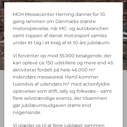
MCH Messecenter Herning danner for 10.
gang rammen om Danmarks største
motoroplevelse, når MC- og autobranchen
samt toppen af dansk motorsport samles
under ét tag i et brag af et 10-års jubilæum.
Vi forventer op mod 35.000 besøgende, der
kan opleve ca. 150 udstillere og mere end 45
aktiviteter fordelt på hele 46.000 m²
indendørs messeareal. Hertil kommer
tusindvis af udendørs m² med actionfyldte
oplevelser som drift, rally og folkeræs – samt
flere selvstændige events, der tilsammen
gør jubilæumsudgaven større end
nogensinde.
Vi glæder os til at fejre jubilæet sammen