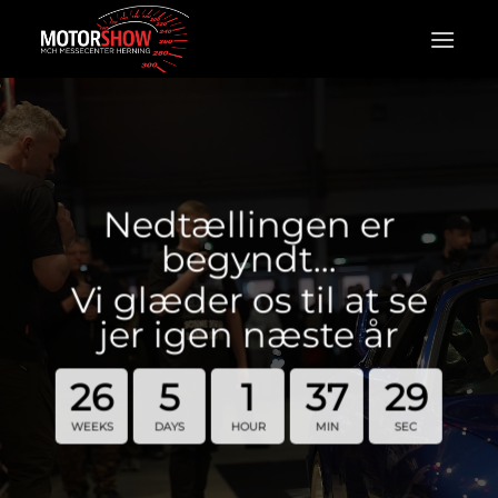
Fortsæt
til
indhold
Nedtællingen er
begyndt…
Vi glæder os til at se
jer igen næste år
26
5
1
37
28
WEEKS
DAYS
HOUR
MIN
SEC