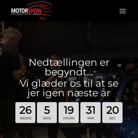
Fortsæt
til
indhold
Nedtællingen er
begyndt…
Vi glæder os til at se
jer igen næste år
26
5
19
31
20
WEEKS
DAYS
HOURS
MIN
SEC