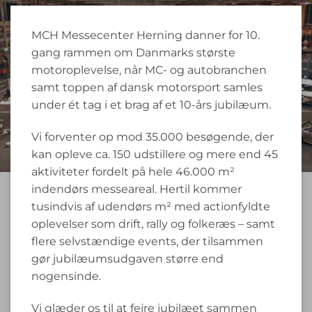
MCH Messecenter Herning danner for 10.
gang rammen om Danmarks største
motoroplevelse, når MC- og autobranchen
samt toppen af dansk motorsport samles
under ét tag i et brag af et 10-års jubilæum.
Vi forventer op mod 35.000 besøgende, der
kan opleve ca. 150 udstillere og mere end 45
aktiviteter fordelt på hele 46.000 m²
indendørs messeareal. Hertil kommer
tusindvis af udendørs m² med actionfyldte
oplevelser som drift, rally og folkeræs – samt
flere selvstændige events, der tilsammen
gør jubilæumsudgaven større end
nogensinde.
Vi glæder os til at fejre jubilæet sammen