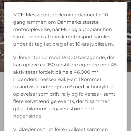
MCH Messecenter Herning danner for 10.
gang rammen om Danmarks største
motoroplevelse, når MC- og autobranchen
samt toppen af dansk motorsport samles
under ét tag i et brag af et 10-års jubilæum.
Vi forventer op mod 35.000 besøgende, der
kan opleve ca. 150 udstillere og mere end 45
aktiviteter fordelt på hele 46.000 m²
indendørs messeareal. Hertil kommer
tusindvis af udendørs m² med actionfyldte
oplevelser som drift, rally og folkeræs – samt
flere selvstændige events, der tilsammen
gør jubilæumsudgaven større end
nogensinde.
Vi glæder os til at fejre jubilæet sammen