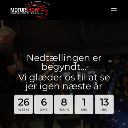
Fortsæt
til
indhold
Nedtællingen er
begyndt…
Vi glæder os til at se
jer igen næste år
26
6
8
1
12
WEEKS
DAYS
HOURS
MIN
SEC