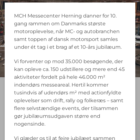
MCH Messecenter Herning danner for 10.
gang rammen om Danmarks største
motoroplevelse, når MC- og autobranchen
samt toppen af dansk motorsport samles
under ét tag i et brag af et 10-års jubilæum.
Vi forventer op mod 35.000 besøgende, der
kan opleve ca. 150 udstillere og mere end 45
aktiviteter fordelt på hele 46.000 m²
indendørs messeareal. Hertil kommer
tusindvis af udendørs m² med actionfyldte
oplevelser som drift, rally og folkeræs – samt
flere selvstændige events, der tilsammen
gør jubilæumsudgaven større end
nogensinde.
Vi glæder os til at fejre jubilæet sammen