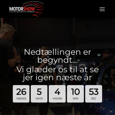
Fortsæt
til
indhold
Nedtællingen er
begyndt…
Vi glæder os til at se
jer igen næste år
26
5
4
10
52
WEEKS
DAYS
HOURS
MIN
SEC