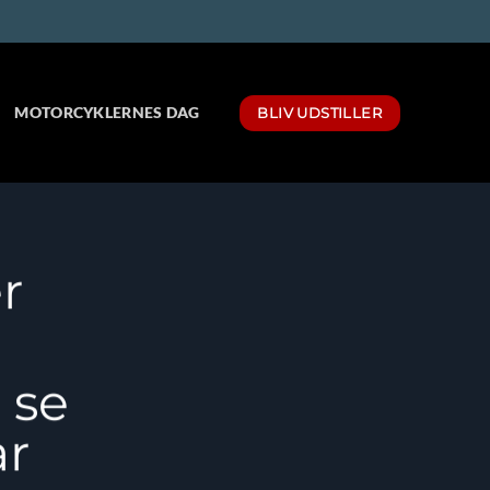
MOTORCYKLERNES DAG
BLIV UDSTILLER
r
t se
år