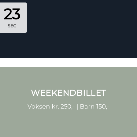
21
SEC
WEEKENDBILLET
Voksen kr. 250,- | Barn 150,-