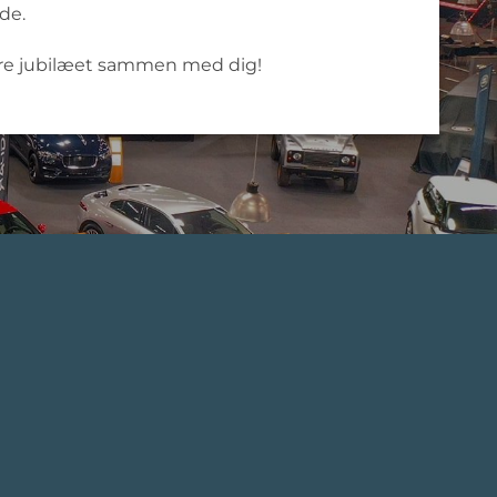
de.
fejre jubilæet sammen med dig!