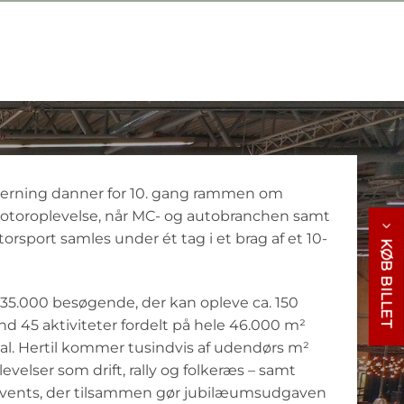
rning danner for 10. gang rammen om
otoroplevelse, når MC- og autobranchen samt
rsport samles under ét tag i et brag af et 10-
KØB BILLET
 35.000 besøgende, der kan opleve ca. 150
nd 45 aktiviteter fordelt på hele 46.000 m²
l. Hertil kommer tusindvis af udendørs m²
velser som drift, rally og folkeræs – samt
events, der tilsammen gør jubilæumsudgaven