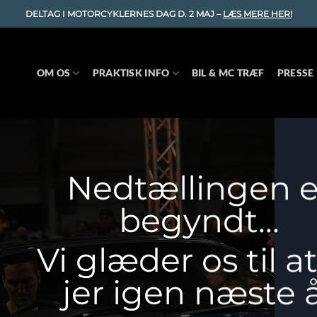
DELTAG I MOTORCYKLERNES DAG D. 2 MAJ –
LÆS MERE HER!
OM OS
PRAKTISK INFO
BIL & MC TRÆF
PRESSE
Nedtællingen e
begyndt…
Vi glæder os til a
jer igen næste 