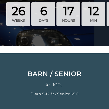
26
6
17
12
WEEKS
DAYS
HOURS
MIN
BARN / SENIOR
kr. 100,-
(Børn 5-12 år / Senior 65+)