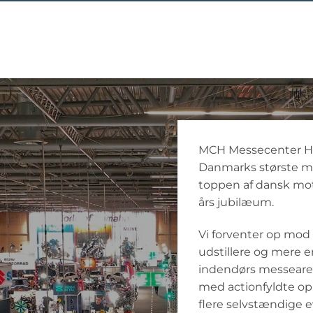
MCH Messecenter He
Danmarks største m
toppen af dansk moto
års jubilæum.
Vi forventer op mod
udstillere og mere e
indendørs messearea
med actionfyldte ople
flere selvstændige 