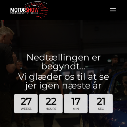
Fortsæt
til
indhold
Nedtællingen er
begyndt…
Vi glæder os til at se
jer igen næste år
27
22
17
20
WEEKS
HOURS
MIN
SEC