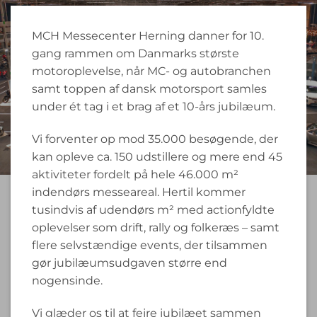
MCH Messecenter Herning danner for 10.
gang rammen om Danmarks største
motoroplevelse, når MC- og autobranchen
samt toppen af dansk motorsport samles
under ét tag i et brag af et 10-års jubilæum.
Vi forventer op mod 35.000 besøgende, der
kan opleve ca. 150 udstillere og mere end 45
aktiviteter fordelt på hele 46.000 m²
indendørs messeareal. Hertil kommer
tusindvis af udendørs m² med actionfyldte
oplevelser som drift, rally og folkeræs – samt
flere selvstændige events, der tilsammen
gør jubilæumsudgaven større end
nogensinde.
Vi glæder os til at fejre jubilæet sammen