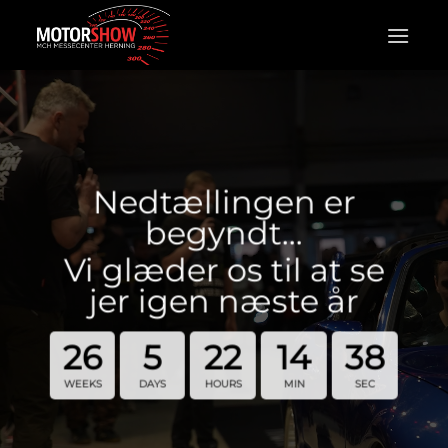
Fortsæt
til
indhold
Nedtællingen er
begyndt…
Vi glæder os til at se
jer igen næste år
26
5
22
14
38
WEEKS
DAYS
HOURS
MIN
SEC