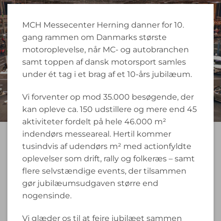
MCH Messecenter Herning danner for 10.
gang rammen om Danmarks største
motoroplevelse, når MC- og autobranchen
samt toppen af dansk motorsport samles
under ét tag i et brag af et 10-års jubilæum.
Vi forventer op mod 35.000 besøgende, der
kan opleve ca. 150 udstillere og mere end 45
aktiviteter fordelt på hele 46.000 m²
indendørs messeareal. Hertil kommer
tusindvis af udendørs m² med actionfyldte
oplevelser som drift, rally og folkeræs – samt
flere selvstændige events, der tilsammen
gør jubilæumsudgaven større end
nogensinde.
Vi glæder os til at fejre jubilæet sammen