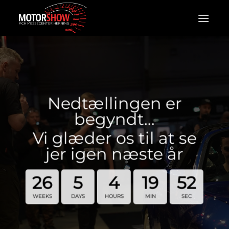
Fortsæt
til
indhold
Nedtællingen er
begyndt…
Vi glæder os til at se
jer igen næste år
26
5
4
19
52
WEEKS
DAYS
HOURS
MIN
SEC