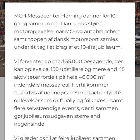
MCH Messecenter Herning danner for 10.
gang rammen om Danmarks største
motoroplevelse, når MC- og autobranchen
samt toppen af dansk motorsport samles
under ét tag i et brag af et 10-års jubilæum.
Vi forventer op mod 35.000 besøgende, der
kan opleve ca. 150 udstillere og mere end 45
aktiviteter fordelt på hele 46.000 m²
indendørs messeareal. Hertil kommer
tusindvis af udendørs m² med actionfyldte
oplevelser som drift, rally og folkeræs – samt
flere selvstændige events, der tilsammen
gør jubilæumsudgaven større end
nogensinde.
Vi glæder os til at fejre jubilæet sammen