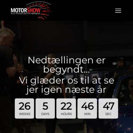
Fortsæt
til
indhold
Nedtællingen er
begyndt…
Vi glæder os til at se
jer igen næste år
26
5
22
46
46
WEEKS
DAYS
HOURS
MIN
SEC