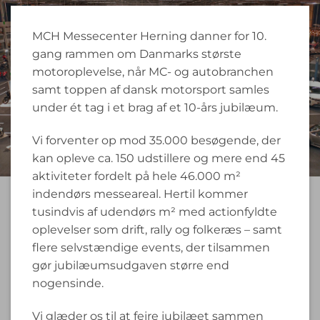
MCH Messecenter Herning danner for 10.
gang rammen om Danmarks største
motoroplevelse, når MC- og autobranchen
samt toppen af dansk motorsport samles
under ét tag i et brag af et 10-års jubilæum.
Vi forventer op mod 35.000 besøgende, der
kan opleve ca. 150 udstillere og mere end 45
aktiviteter fordelt på hele 46.000 m²
indendørs messeareal. Hertil kommer
tusindvis af udendørs m² med actionfyldte
oplevelser som drift, rally og folkeræs – samt
flere selvstændige events, der tilsammen
gør jubilæumsudgaven større end
nogensinde.
Vi glæder os til at fejre jubilæet sammen